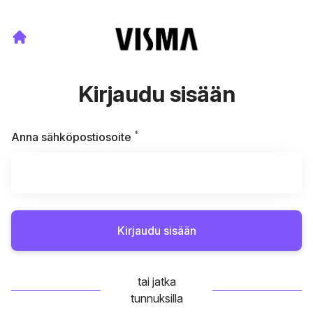
Kirjaudu sisään
*
Vaaditaan
Anna sähköpostiosoite
Kirjaudu sisään
tai jatka
tunnuksilla