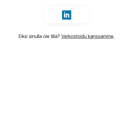
Kirjaudu sisään tunnuksilla Li
Eikö sinulla ole tiliä?
Verkostoidu kanssamme
.